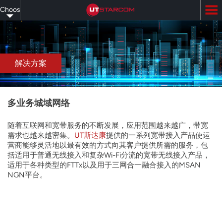
Skip
Choose
to
main
your
content
language
解决方案
多业务城域网络
随着互联网和宽带服务的不断发展，应用范围越来越广，带宽
需求也越来越密集。
UT斯达康
提供的一系列宽带接入产品使运
营商能够灵活地以最有效的方式向其客户提供所需的服务，包
括适用于普通无线接入和复杂Wi-Fi分流的宽带无线接入产品，
适用于各种类型的FTTx以及用于三网合一融合接入的MSAN
NGN平台。