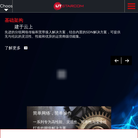
Skip
Choose
to
main
your
content
基础架构
建于云上
language
先进的分组网络传输和宽带接入解决方案，结合内置的SDN解决方案，可提供
无与伦比的灵活性、性能和优异的运营商级功能集。
了解更多
Previous
下
一
个
简单网络，简单操作
一系列专为高性能、灵活性、可靠性与安全性
打造的网络解决方案
了解更多