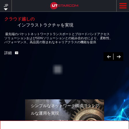
Skip
JP
to
main
content
クラウド越しの
インフラストラクチャを実現
最先端のパケットネットワークトランスポートとブロードバンドアクセス
ソリューションおよびSDNソリューションとの組み合わせにより、柔軟性、
パフォーマンス、高品質の類まれなキャリアクラスの機能を提供
詳細
Previous
次
へ
シンプルなネットワーク構成でシンプ
ルな運用を実現
パフォーマンス、柔軟性、信頼性、セキュリ
ティを兼ね備えたネットワークソリューショ